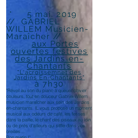
* 5 mai. 2019
// GABRIEL
WILLEM Musicien-
//
Maraîcher
aux Portes
ouvertes festives
des Jardins en-
Chantants
"L'acroissemnet des
Jardins En-Chantants"
à 7h30
"Réveil au son du piano à queue/ clavier
couleurs, tout en douceur Gabriel Willem
musicien maraîcher aux sein des Jardins
en-chantants. IL vous propose un moment
musical aux odeurs de café, les fesses
dans la paille, le chant des oiseaux au loin
ou de près d'ailleurs qui siffle dans vos
oreilles....
Bon matin !"