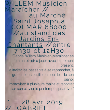
WILLEM Musicien-
//
Maraîcher
au Marché
Saint Joseph à
COLMAR 68000
//au stand des
Jardins En-
Chantants
//entre
7h30 et 12H30
"Gabriel Willem Musicien-Maraîcher se
fera un plaisir à jouer avec le moment
présent,
à inviter les passants à se rapprocher, à
gratter et chatouiller les cordes de son
piano,
improviser à plusieurs mains et raconter
sur son clavier le printemps qui arrive!"
* 28 avr. 2019
// GABRIEL