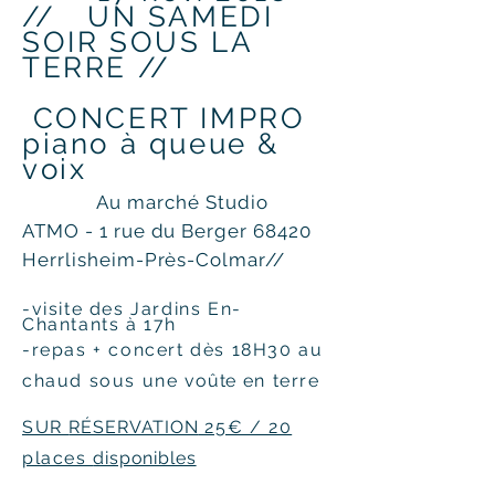
// UN SAMEDI
SOIR SOUS LA
TERRE //
CONCERT IMPRO
piano à queue &
voix
Au marché Studio
ATMO - 1 rue du Berger 68420
Herrlisheim-Près-Colmar//
-visite des Jardins En-
Chantants à 17h
-repas + con
cert dès 18H30 au
chaud sous une
voûte
en terre
SUR
RÉSERVATION
25€ / 20
places
disponibles