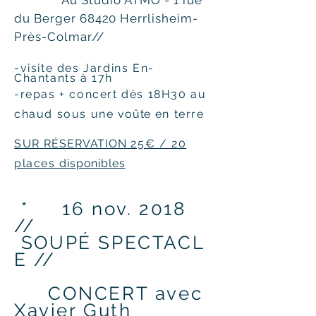
Au Studio ATMO - 1 rue
du Berger 68420 Herrlisheim-
Près-Colmar//
-visite des Jardins En-
Chantants à 17h
-repas + con
cert dès 18H30 au
chaud sous une
voûte
en terre
SUR
RÉSERVATION
25€ / 20
places
disponibles
* 16 nov. 2018
//
SOUPÉ
SPECTACL
E //
CONCERT avec
Xavier Guth