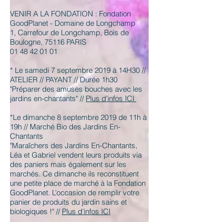
VENIR A LA FONDATION : Fondation
GoodPlanet - Domaine de Longchamp
1, Carrefour de Longchamp, Bois de
Boulogne, 75116 PARIS
01 48 42 01 01
* Le samedi 7 septembre 2019 à 14H30 //
ATELIER // PAYANT // Durée 1h30
"Préparer des amuses bouches avec les
jardins en-chantants" //
Plus d'infos ICI
*Le dimanche 8 septembre 2019 de 11h à
19h // Marché Bio des Jardins En-
Chantants
"Maraîchers des Jardins En-Chantants,
Léa et Gabriel vendent leurs produits via
des paniers mais également sur les
marchés. Ce dimanche ils reconstituent
une petite place de marché à la Fondation
GoodPlanet. L’occasion de remplir votre
panier de produits du jardin sains et
biologiques !" //
Plus d'infos ICI