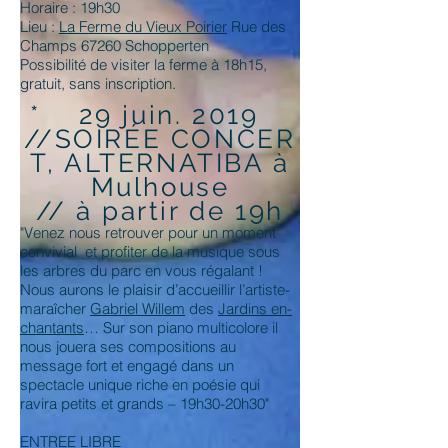
Horaire : 19h30
Lieu :
La Ferme du Vieux Poirier
Rue des
Champs 67260 Schopperten
Possibilité de visiter la ferme à 18h15,
gratuit, sans inscription.
* 29 juin. 2019
//SOIRÉE CONCER
T, ALTERNATIBA à
Mulhouse
// à partir de 19h
"Venez nous retrouver pour un moment
convivial et profiter de la musique sous
les arbres du parc en vous régalant !
Nous aurons le plaisir d’accueillir l’artiste-
maraîcher
Gabriel Willem
des
Jardins en-
chantants
… Sur son piano multicolore il
nous jouera ses compositions au
message fort et engagé dans un
spectacle unique riche en poésie qui
ravira petits et grands – 19h30-20h30"
ENTREE LIBRE