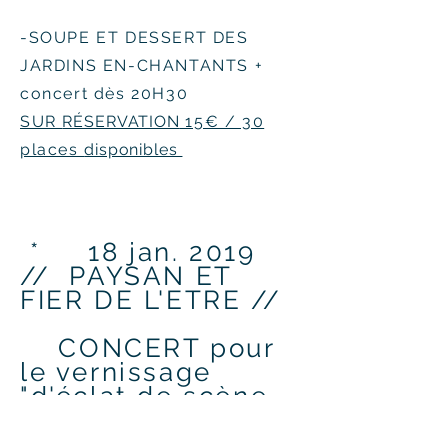
-SOUPE ET DESSERT DES
JARDINS EN-CHANTANTS +
con
cert dès 20H30
SUR
RÉSERVATION
15€ / 30
places
disponibles
* 18 jan. 2019
// PAYSAN ET
FIER DE L'ETRE
//
CONCERT pour
le vernissage
"d'éclat de scène
!"
(expo