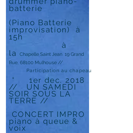
drummer piano-
batterie
(Piano Batterie
improvisation) à
15h
à
la
Chapelle Saint Jean 19 Grand
//
Rue, 68100 Mulhouse
Participation au chapeau
* 1er dec. 2018
// UN SAMEDI
SOIR SOUS LA
TERRE //
CONCERT IMPRO
piano à queue &
voix