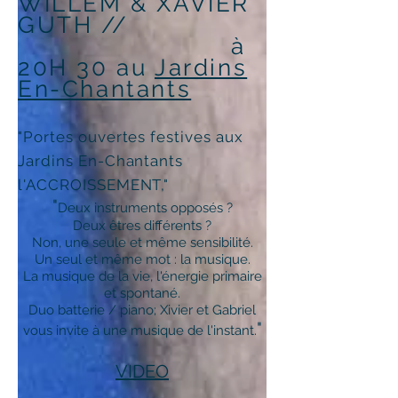
WILLEM & XAVIER
GUTH
//
à
20H 30 au
Jardins
En-Chantants
"Portes ouvertes festives aux
Jardins En-Chantants
l'ACCROISSEMENT,"
"
Deux instruments opposés ?
Deux êtres différents ?
Non, une seule et même sensibilité.
Un seul et même mot : la musique.
La musique de la vie, l'énergie primaire
et spontané.
Duo batterie / piano; Xivier et Gabriel
"
vous invite à une musique de l'instant.
VIDEO