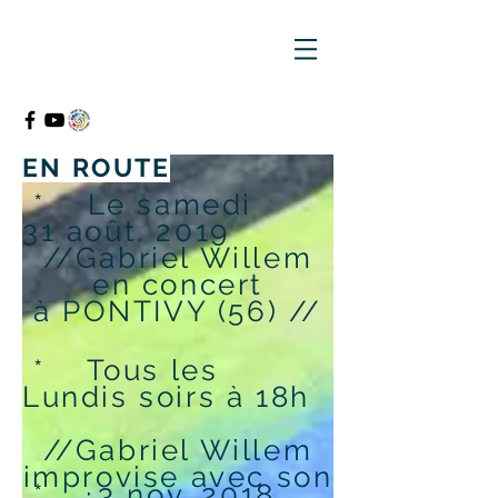
EN ROUTE
* Le samedi
31 août. 2019
//Gabriel Willem
en concert
à PONTIVY (56) //
* Tous les
Lundis soirs à 18h
//Gabriel Willem
improvise avec son
* 3 nov. 2018