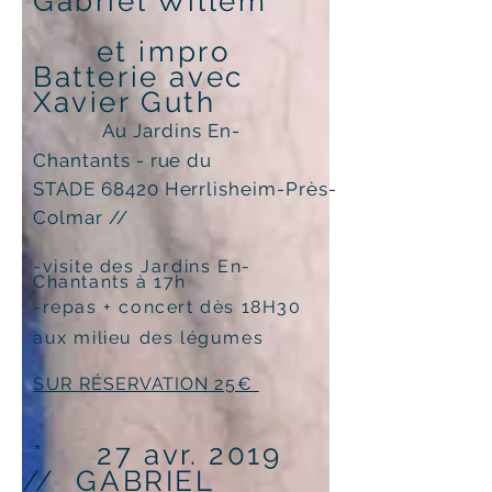
Gabriel Willem
et impro
Batterie avec
Xavier Guth
Au Jardins En-
Chantants - rue du
STADE 68420 Herrlisheim-Près-
Colmar //
-visite des Jardins En-
Chantants à 17h
-repas + con
cert dès 18H30
aux milieu des légumes
SUR
RÉSERVATION
25€
* 27 avr. 2019
// GABRIEL