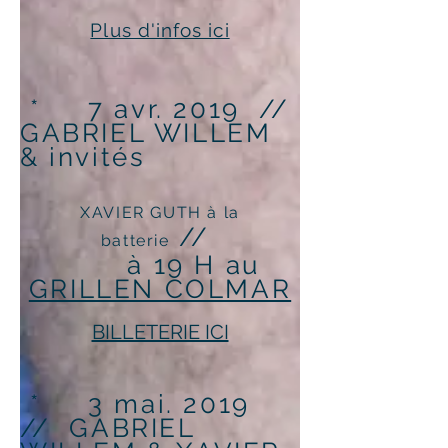
Plus d'infos ici
* 7 avr. 2019 //
GABRIEL WILLEM
& invités
XAVIER GUTH à la
//
batterie
à 19 H au
GRILLEN COLMAR
BILLETERIE ICI
* 3 mai. 2019
// GABRIEL