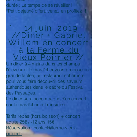
durée : Le temps de se réveiller !
*Petit déjeuné offert, venez en profitez !!
* 14 juin. 2019
//Dîner + Gabriel
Willem en concert
à
la Ferme du
Vieux Poirrier
//
Un dîner à 4 mains dans les champs :
l'éleveur et le maraîcher vous propose une
grande tablée, un restaurant éphémère
pour vous faire découvrir des saveurs
authentiques dans le cadre du Festival
des Paysages.
Le dîner sera accompagné d'un concert
car le maraîcher est musicien !
Tarifs repas (hors boisson) + concert :
adulte 25€ / -12 ans 15€
Réservation :
contact@ferme-vieux-
poirier.fr