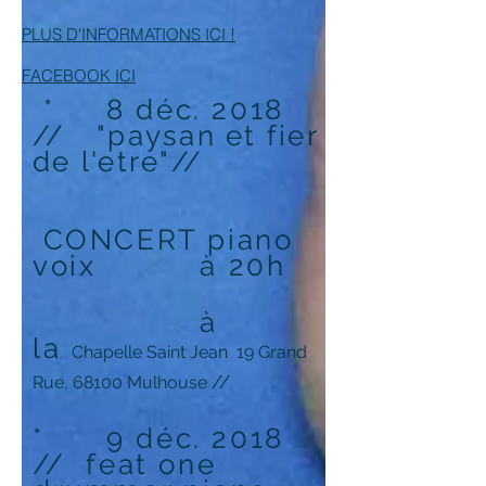
PLUS D'INFORMATIONS
ICI !
FACEBOOK ICI
* 8 déc. 2018
//
"paysan et fier
de l'etre"
//
CONCERT piano
voix à 20h
à
la
Chapelle Saint Jean 19 Grand
//
Rue, 68100 Mulhouse
* 9 déc. 2018
//
feat one