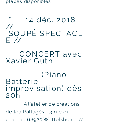
places
disponibles
* 14 déc. 2018
//
SOUPÉ
SPECTACL
E //
CONCERT avec
Xavier Guth
(Piano
Batterie
improvisation) dès
20h
A l'atelier de créations
de léa Pallagès - 3 rue du
château 68920 Wettolsheim //