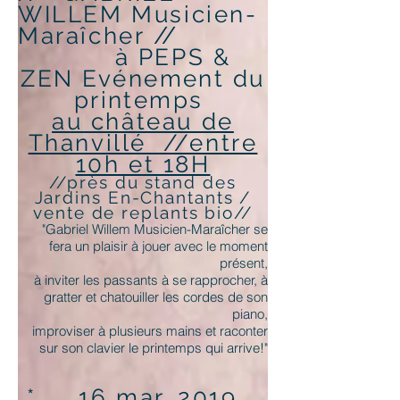
WILLEM Musicien-
//
Maraîcher
à PEPS &
ZEN
Evénement
du
printemps
au château de
Thanvillé //entre
10h et 18H
//près du stand des
Jardins En-Chantants /
vente de replants bio//
"Gabriel Willem Musicien-Maraîcher se
fera un plaisir à jouer avec le moment
présent,
à inviter les passants à se rapprocher, à
gratter et chatouiller les cordes de son
piano,
improviser à plusieurs mains et raconter
sur son clavier le printemps qui arrive!"
* 16 mar. 2019